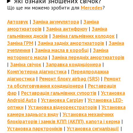
Які ознаки зношених свічок?
Що ще ми можемо зробити для
Mercedes
?
Автозвук
|
Заміна акумулятора
|
Заміна
амортизаторів
|
Заміна антифризу
|
Заміна
гальмівних дисків
|
Заміна гальмівних колодок
|
Заміна ГРМ
|
Заміна задніх амортизаторів
|
Заміна
зчеплення
|
Заміна масла в коробці
|
Заміна
моторного масла
|
Заміна передніх амортизаторів
|
Заміна свічок
|
Заправка кондиціонера
|
Комп'ютерна діагностика
|
Передпродажна
діагностика
|
Ремонт блоку airbag (SRS)
|
Ремонт
та обслуговування кондиціонера
|
Реставрація
фар
|
Реставрація гальмівних супортів
|
Установка
Android Auto
|
Установка Carplay
|
Установка LED-
оптики
|
Установка відеореєстраторів
|
Установка
камери заднього виду
|
Установка механічних
блокіраторів і замків КПП (АКПП), капота і керма
|
Установка парктроніків
|
Установка сигналізації
|