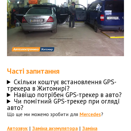
Часті запитання
Скільки коштує встановлення GPS-
трекера в Житомирі?
Навіщо потрібен GPS-трекер в авто?
Чи помітний GPS-трекер при огляді
авто?
Що ще ми можемо зробити для
Mercedes
?
Автозвук
|
Заміна акумулятора
|
Заміна