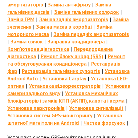
амортизаторів
|
Заміна антифризу
|
Заміна
гальмівних дисків
|
Заміна гальмівних колодок
|
Заміна ГРМ
|
Заміна задніх амортизаторів
|
Заміна
зчеплення
|
Заміна масла в коробці
|
Заміна
моторного масла
|
Заміна передніх амортизаторів
|
Заміна свічок
|
Заправка кондиціонера
|
Комп'ютерна діагностика
|
Передпродажна
діагностика
|
Ремонт блоку airbag (SRS)
|
Ремонт
та обслуговування кондиціонера
|
Реставрація
фар
|
Реставрація гальмівних супортів
|
Установка
Android Auto
|
Установка Carplay
|
Установка LED-
оптики
|
Установка відеореєстраторів
|
Установка
камери заднього виду
|
Установка механічних
блокіраторів і замків КПП (АКПП), капота і керма
|
Установка парктроніків
|
Установка сигналізації
|
Установка систем GPS-моніторингу
|
Установка
штатної магнітоли на Android
|
Чистка форсунок
|
Установка систем GPS-моніторингу для інших