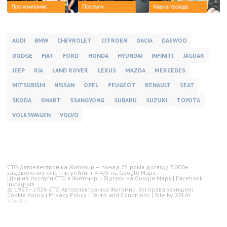
AUDI
BMW
CHEVROLET
CITROEN
DACIA
DAEWOO
DODGE
FIAT
FORD
HONDA
HYUNDAI
INFINITI
JAGUAR
JEEP
KIA
LAND ROVER
LEXUS
MAZDA
MERCEDES
MITSUBISHI
NISSAN
OPEL
PEUGEOT
RENAULT
SEAT
SKODA
SMART
SSANGYONG
SUBARU
SUZUKI
TOYOTA
VOLKSWAGEN
VOLVO
СТО Автоелектроніка Житомир — понад
25 років
досвіду,
5000+
задоволених клієнтів, рейтинг
4.4/5
на Google Maps.
Ціни на послуги СТО в Житомирі
|
Відгуки на Google Maps
|
Facebook
|
Instagram
© 1997—
2026
СТО Автоелектроніка Житомир. Всі права захищені.
Cookie Policy
|
Privacy Policy
|
Terms and Conditions
| Site by
XPLAI
v26.8.7