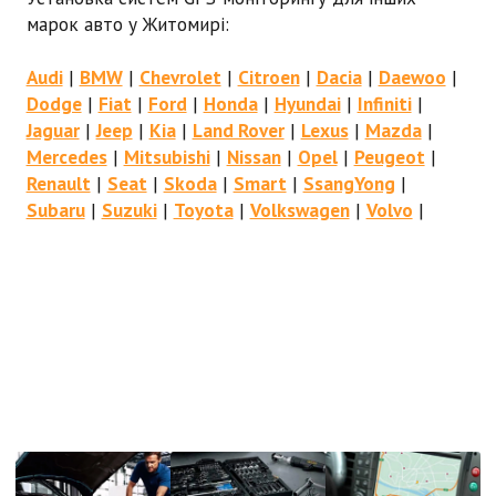
марок авто у Житомирі:
Audi
|
BMW
|
Chevrolet
|
Citroen
|
Dacia
|
Daewoo
|
Dodge
|
Fiat
|
Ford
|
Honda
|
Hyundai
|
Infiniti
|
Jaguar
|
Jeep
|
Kia
|
Land Rover
|
Lexus
|
Mazda
|
Mercedes
|
Mitsubishi
|
Nissan
|
Opel
|
Peugeot
|
Renault
|
Seat
|
Skoda
|
Smart
|
SsangYong
|
Subaru
|
Suzuki
|
Toyota
|
Volkswagen
|
Volvo
|