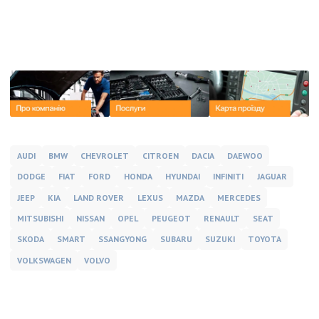
AUDI
BMW
CHEVROLET
CITROEN
DACIA
DAEWOO
DODGE
FIAT
FORD
HONDA
HYUNDAI
INFINITI
JAGUAR
JEEP
KIA
LAND ROVER
LEXUS
MAZDA
MERCEDES
MITSUBISHI
NISSAN
OPEL
PEUGEOT
RENAULT
SEAT
SKODA
SMART
SSANGYONG
SUBARU
SUZUKI
TOYOTA
VOLKSWAGEN
VOLVO