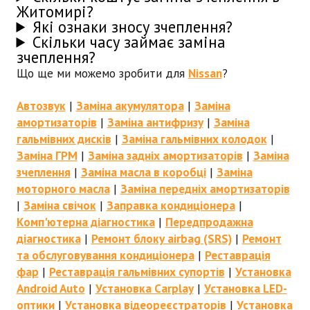
Житомирі?
Які ознаки зносу зчеплення?
Скільки часу займає заміна
зчеплення?
Що ще ми можемо зробити для
Nissan
?
Автозвук
|
Заміна акумулятора
|
Заміна
амортизаторів
|
Заміна антифризу
|
Заміна
гальмівних дисків
|
Заміна гальмівних колодок
|
Заміна ГРМ
|
Заміна задніх амортизаторів
|
Заміна
зчеплення
|
Заміна масла в коробці
|
Заміна
моторного масла
|
Заміна передніх амортизаторів
|
Заміна свічок
|
Заправка кондиціонера
|
Комп'ютерна діагностика
|
Передпродажна
діагностика
|
Ремонт блоку airbag (SRS)
|
Ремонт
та обслуговування кондиціонера
|
Реставрація
фар
|
Реставрація гальмівних супортів
|
Установка
Android Auto
|
Установка Carplay
|
Установка LED-
оптики
|
Установка відеореєстраторів
|
Установка