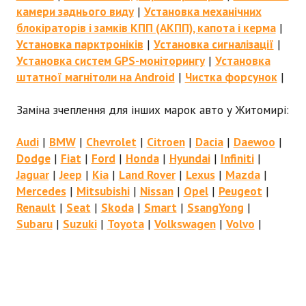
камери заднього виду
|
Установка механічних
блокіраторів і замків КПП (АКПП), капота і керма
|
Установка парктроніків
|
Установка сигналізації
|
Установка систем GPS-моніторингу
|
Установка
штатної магнітоли на Android
|
Чистка форсунок
|
Заміна зчеплення для інших марок авто у Житомирі:
Audi
|
BMW
|
Chevrolet
|
Citroen
|
Dacia
|
Daewoo
|
Dodge
|
Fiat
|
Ford
|
Honda
|
Hyundai
|
Infiniti
|
Jaguar
|
Jeep
|
Kia
|
Land Rover
|
Lexus
|
Mazda
|
Mercedes
|
Mitsubishi
|
Nissan
|
Opel
|
Peugeot
|
Renault
|
Seat
|
Skoda
|
Smart
|
SsangYong
|
Subaru
|
Suzuki
|
Toyota
|
Volkswagen
|
Volvo
|