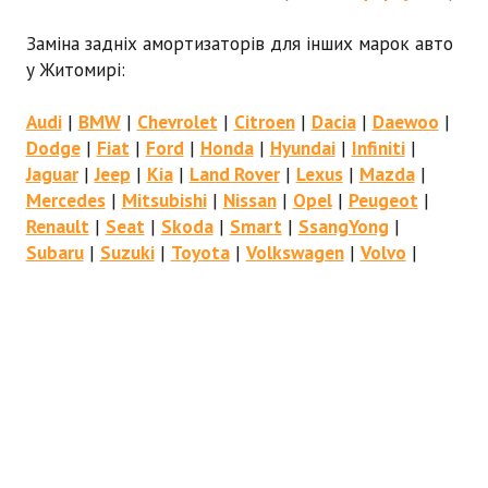
Заміна задніх амортизаторів для інших марок авто
у Житомирі:
Audi
|
BMW
|
Chevrolet
|
Citroen
|
Dacia
|
Daewoo
|
Dodge
|
Fiat
|
Ford
|
Honda
|
Hyundai
|
Infiniti
|
Jaguar
|
Jeep
|
Kia
|
Land Rover
|
Lexus
|
Mazda
|
Mercedes
|
Mitsubishi
|
Nissan
|
Opel
|
Peugeot
|
Renault
|
Seat
|
Skoda
|
Smart
|
SsangYong
|
Subaru
|
Suzuki
|
Toyota
|
Volkswagen
|
Volvo
|