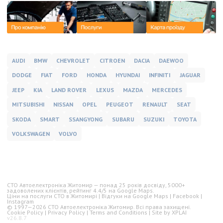
AUDI
BMW
CHEVROLET
CITROEN
DACIA
DAEWOO
DODGE
FIAT
FORD
HONDA
HYUNDAI
INFINITI
JAGUAR
JEEP
KIA
LAND ROVER
LEXUS
MAZDA
MERCEDES
MITSUBISHI
NISSAN
OPEL
PEUGEOT
RENAULT
SEAT
SKODA
SMART
SSANGYONG
SUBARU
SUZUKI
TOYOTA
VOLKSWAGEN
VOLVO
СТО Автоелектроніка Житомир — понад
25 років
досвіду,
5000+
задоволених клієнтів, рейтинг
4.4/5
на Google Maps.
Ціни на послуги СТО в Житомирі
|
Відгуки на Google Maps
|
Facebook
|
Instagram
© 1997—
2026
СТО Автоелектроніка Житомир. Всі права захищені.
Cookie Policy
|
Privacy Policy
|
Terms and Conditions
| Site by
XPLAI
v26.8.7