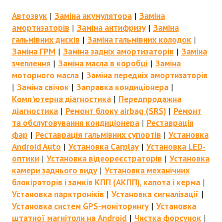
Автозвук
|
Заміна акумулятора
|
Заміна
амортизаторів
|
Заміна антифризу
|
Заміна
гальмівних дисків
|
Заміна гальмівних колодок
|
Заміна ГРМ
|
Заміна задніх амортизаторів
|
Заміна
зчеплення
|
Заміна масла в коробці
|
Заміна
моторного масла
|
Заміна передніх амортизаторів
|
Заміна свічок
|
Заправка кондиціонера
|
Комп'ютерна діагностика
|
Передпродажна
діагностика
|
Ремонт блоку airbag (SRS)
|
Ремонт
та обслуговування кондиціонера
|
Реставрація
фар
|
Реставрація гальмівних супортів
|
Установка
Android Auto
|
Установка Carplay
|
Установка LED-
оптики
|
Установка відеореєстраторів
|
Установка
камери заднього виду
|
Установка механічних
блокіраторів і замків КПП (АКПП), капота і керма
|
Установка парктроніків
|
Установка сигналізації
|
Установка систем GPS-моніторингу
|
Установка
штатної магнітоли на Android
|
Чистка форсунок
|