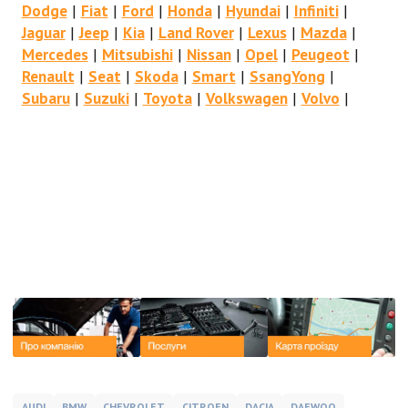
Dodge
|
Fiat
|
Ford
|
Honda
|
Hyundai
|
Infiniti
|
Jaguar
|
Jeep
|
Kia
|
Land Rover
|
Lexus
|
Mazda
|
Mercedes
|
Mitsubishi
|
Nissan
|
Opel
|
Peugeot
|
Renault
|
Seat
|
Skoda
|
Smart
|
SsangYong
|
Subaru
|
Suzuki
|
Toyota
|
Volkswagen
|
Volvo
|
AUDI
BMW
CHEVROLET
CITROEN
DACIA
DAEWOO