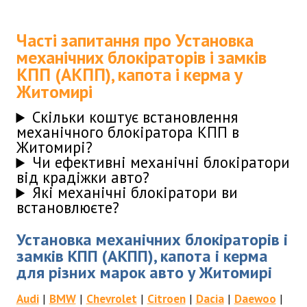
Часті запитання про Установка
механічних блокіраторів і замків
КПП (АКПП), капота і керма у
Житомирі
Скільки коштує встановлення
механічного блокіратора КПП в
Житомирі?
Чи ефективні механічні блокіратори
від крадіжки авто?
Які механічні блокіратори ви
встановлюєте?
Установка механічних блокіраторів і
замків КПП (АКПП), капота і керма
для різних марок авто у Житомирі
Audi
|
BMW
|
Chevrolet
|
Citroen
|
Dacia
|
Daewoo
|