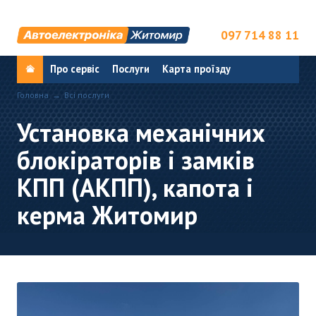
097 714 88 11
Про сервіс
Послуги
Карта проїзду
Головна
Всі послуги
Установка механічних
блокіраторів і замків
КПП (АКПП), капота і
керма Житомир