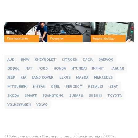
AUDI
BMW
CHEVROLET
CITROEN
DACIA
DAEWOO
DODGE
FIAT
FORD
HONDA
HYUNDAI
INFINITI
JAGUAR
JEEP
KIA
LAND ROVER
LEXUS
MAZDA
MERCEDES
MITSUBISHI
NISSAN
OPEL
PEUGEOT
RENAULT
SEAT
SKODA
SMART
SSANGYONG
SUBARU
SUZUKI
TOYOTA
VOLKSWAGEN
VOLVO
СТО Автоелектроніка Житомир — понад
25 років
досвіду,
5000+