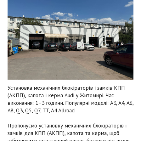
Установка механічних блокіраторів і замків КПП
(АКПП), капота і керма Audi
у Житомирі. Час
виконання:
1–3 години
. Популярні моделі: A3, A4, A6,
A8, Q3, Q5, Q7, TT, A4 Allroad.
Пропонуємо установку механічних блокіраторів і
замків для КПП (АКПП), капота та керма, щоб
забезпечити додатковий рівень безпеки від угону