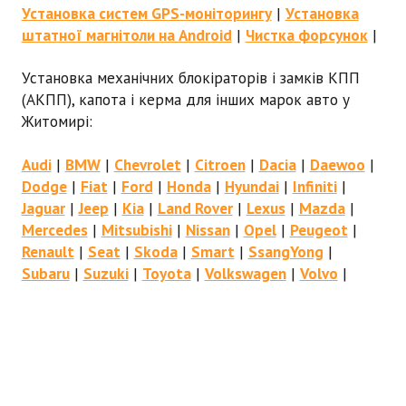
Установка систем GPS-моніторингу
|
Установка
штатної магнітоли на Android
|
Чистка форсунок
|
Установка механічних блокіраторів і замків КПП
(АКПП), капота і керма для інших марок авто у
Житомирі:
Audi
|
BMW
|
Chevrolet
|
Citroen
|
Dacia
|
Daewoo
|
Dodge
|
Fiat
|
Ford
|
Honda
|
Hyundai
|
Infiniti
|
Jaguar
|
Jeep
|
Kia
|
Land Rover
|
Lexus
|
Mazda
|
Mercedes
|
Mitsubishi
|
Nissan
|
Opel
|
Peugeot
|
Renault
|
Seat
|
Skoda
|
Smart
|
SsangYong
|
Subaru
|
Suzuki
|
Toyota
|
Volkswagen
|
Volvo
|