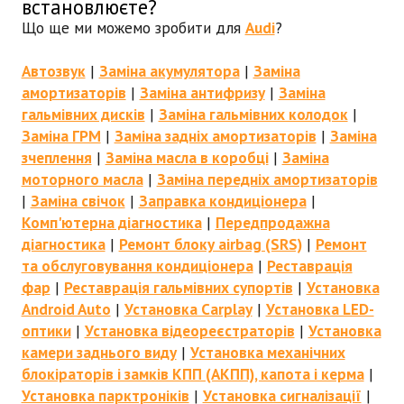
встановлюєте?
Що ще ми можемо зробити для
Audi
?
Автозвук
|
Заміна акумулятора
|
Заміна
амортизаторів
|
Заміна антифризу
|
Заміна
гальмівних дисків
|
Заміна гальмівних колодок
|
Заміна ГРМ
|
Заміна задніх амортизаторів
|
Заміна
зчеплення
|
Заміна масла в коробці
|
Заміна
моторного масла
|
Заміна передніх амортизаторів
|
Заміна свічок
|
Заправка кондиціонера
|
Комп'ютерна діагностика
|
Передпродажна
діагностика
|
Ремонт блоку airbag (SRS)
|
Ремонт
та обслуговування кондиціонера
|
Реставрація
фар
|
Реставрація гальмівних супортів
|
Установка
Android Auto
|
Установка Carplay
|
Установка LED-
оптики
|
Установка відеореєстраторів
|
Установка
камери заднього виду
|
Установка механічних
блокіраторів і замків КПП (АКПП), капота і керма
|
Установка парктроніків
|
Установка сигналізації
|