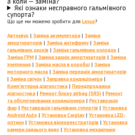
а коли — заміна?
Які ознаки несправного гальмівного
супорта?
Що ще ми можемо зробити для
Lexus
?
Автозвук
|
Заміна акумулятора
|
Заміна
амортизаторів
|
Заміна антифризу
|
Заміна
гальмівних дисків
|
Заміна гальмівних колодок
|
Заміна ГРМ
|
Заміна задніх амортизаторів
|
Заміна
зчеплення
|
Заміна масла в коробці
|
Заміна
моторного масла
|
Заміна передніх амортизаторів
|
Заміна свічок
|
Заправка кондиціонера
|
Комп'ютерна діагностика
|
Передпродажна
діагностика
|
Ремонт блоку airbag (SRS)
|
Ремонт
та обслуговування кондиціонера
|
Реставрація
фар
|
Реставрація гальмівних супортів
|
Установка
Android Auto
|
Установка Carplay
|
Установка LED-
оптики
|
Установка відеореєстраторів
|
Установка
камери заднього виду
|
Установка механічних