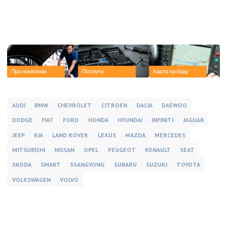
AUDI
BMW
CHEVROLET
CITROEN
DACIA
DAEWOO
DODGE
FIAT
FORD
HONDA
HYUNDAI
INFINITI
JAGUAR
JEEP
KIA
LAND ROVER
LEXUS
MAZDA
MERCEDES
MITSUBISHI
NISSAN
OPEL
PEUGEOT
RENAULT
SEAT
SKODA
SMART
SSANGYONG
SUBARU
SUZUKI
TOYOTA
VOLKSWAGEN
VOLVO