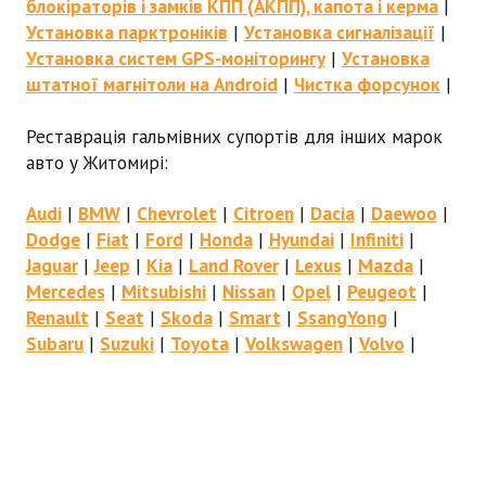
блокіраторів і замків КПП (АКПП), капота і керма
|
Установка парктроніків
|
Установка сигналізації
|
Установка систем GPS-моніторингу
|
Установка
штатної магнітоли на Android
|
Чистка форсунок
|
Реставрація гальмівних супортів для інших марок
авто у Житомирі:
Audi
|
BMW
|
Chevrolet
|
Citroen
|
Dacia
|
Daewoo
|
Dodge
|
Fiat
|
Ford
|
Honda
|
Hyundai
|
Infiniti
|
Jaguar
|
Jeep
|
Kia
|
Land Rover
|
Lexus
|
Mazda
|
Mercedes
|
Mitsubishi
|
Nissan
|
Opel
|
Peugeot
|
Renault
|
Seat
|
Skoda
|
Smart
|
SsangYong
|
Subaru
|
Suzuki
|
Toyota
|
Volkswagen
|
Volvo
|