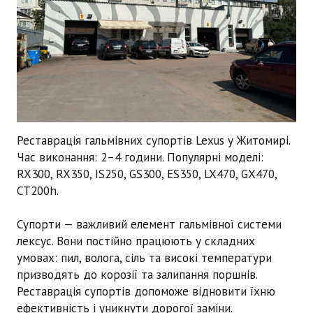
Реставрація гальмівних супортів Lexus
у Житомирі.
Час виконання:
2–4 години
. Популярні моделі:
RX300, RX350, IS250, GS300, ES350, LX470, GX470,
CT200h.
Супорти — важливий елемент гальмівної системи
лексус
. Вони постійно працюють у складних
умовах: пил, волога, сіль та високі температури
призводять до корозії та залипання поршнів.
Реставрація супортів допоможе відновити їхню
ефективність і уникнути дорогої заміни.