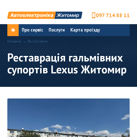
097 714 88 11
Про сервіс
Послуги
Карта проїзду
Головна
Всі послуги
Реставрація гальмівних
супортів Lexus Житомир