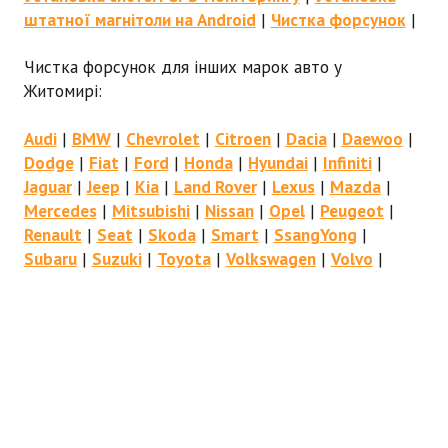
штатної магнітоли на Android
|
Чистка форсунок
|
Чистка форсунок для інших марок авто у
Житомирі:
Audi
|
BMW
|
Chevrolet
|
Citroen
|
Dacia
|
Daewoo
|
Dodge
|
Fiat
|
Ford
|
Honda
|
Hyundai
|
Infiniti
|
Jaguar
|
Jeep
|
Kia
|
Land Rover
|
Lexus
|
Mazda
|
Mercedes
|
Mitsubishi
|
Nissan
|
Opel
|
Peugeot
|
Renault
|
Seat
|
Skoda
|
Smart
|
SsangYong
|
Subaru
|
Suzuki
|
Toyota
|
Volkswagen
|
Volvo
|