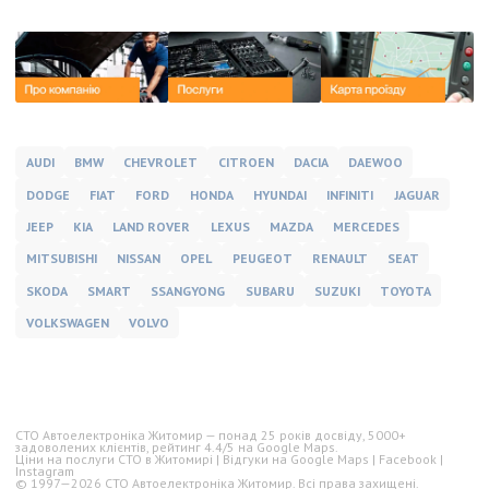
AUDI
BMW
CHEVROLET
CITROEN
DACIA
DAEWOO
DODGE
FIAT
FORD
HONDA
HYUNDAI
INFINITI
JAGUAR
JEEP
KIA
LAND ROVER
LEXUS
MAZDA
MERCEDES
MITSUBISHI
NISSAN
OPEL
PEUGEOT
RENAULT
SEAT
SKODA
SMART
SSANGYONG
SUBARU
SUZUKI
TOYOTA
VOLKSWAGEN
VOLVO
СТО Автоелектроніка Житомир — понад
25 років
досвіду,
5000+
задоволених клієнтів, рейтинг
4.4/5
на Google Maps.
Ціни на послуги СТО в Житомирі
|
Відгуки на Google Maps
|
Facebook
|
Instagram
© 1997—
2026
СТО Автоелектроніка Житомир. Всі права захищені.