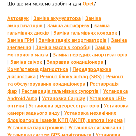
Що ще ми можемо зробити для
Opel
?
Автозвук
|
Заміна акумулятора
|
Заміна
амортизаторів
|
Заміна антифризу
|
Заміна
гальмівних дисків
|
Заміна гальмівних колодок
|
Заміна ГРМ
|
Заміна задніх амортизаторів
|
Заміна
зчеплення
|
Заміна масла в коробці
|
Заміна
моторного масла
|
Заміна передніх амортизаторів
|
Заміна свічок
|
Заправка кондиціонера
|
Комп'ютерна діагностика
|
Передпродажна
діагностика
|
Ремонт блоку airbag (SRS)
|
Ремонт
та обслуговування кондиціонера
|
Реставрація
фар
|
Реставрація гальмівних супортів
|
Установка
Android Auto
|
Установка Carplay
|
Установка LED-
оптики
|
Установка відеореєстраторів
|
Установка
камери заднього виду
|
Установка механічних
блокіраторів і замків КПП (АКПП), капота і керма
|
Установка парктроніків
|
Установка сигналізації
|
Установка систем GPS-моніторингу
|
Установка