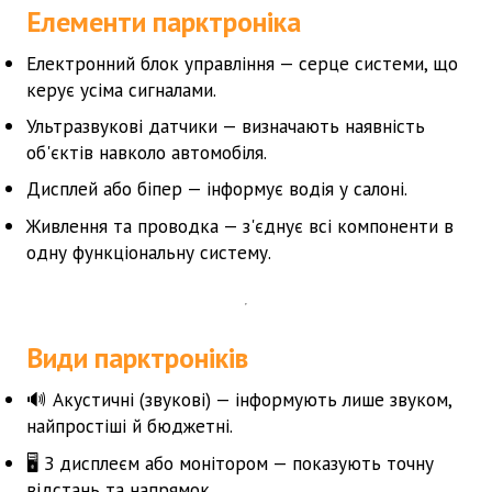
Елементи парктроніка
Електронний блок управління
— серце системи, що
керує усіма сигналами.
Ультразвукові датчики
— визначають наявність
об'єктів навколо автомобіля.
Дисплей або біпер
— інформує водія у салоні.
Живлення та проводка
— з'єднує всі компоненти в
одну функціональну систему.
Види парктроніків
🔊
Акустичні (звукові)
— інформують лише звуком,
найпростіші й бюджетні.
🖥️
З дисплеєм або монітором
— показують точну
відстань та напрямок.